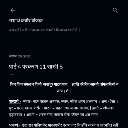
सीधे मुख्य सामग्री पर जाएं
यथार्थ कबीर बीजक
आप यहाँ पे कबीर साहब का यथार्थ कबीर बीजक पढ़ सकते हो ।
अगस्त 28, 2025
पार्ट 4 प्रकरण 11 साखी 8
जिन जिन संमल न कियो, अस पुर पाटन पाय । झालि परे दिन आथये, संमल कियो न
जाय। 8 ।
शब्दार्थ:-
संबल= सत्य साधन अभ्यास, भजन, संबल आत्म अध्ययन । अस - ऐसा ।
पुर = ग्राम, मानव-शरीर। पाटन = शहर, नगर बाजार सत्संग, | झालि = अंधकार,
बृद्धावस्था । आथये = अस्त होना, समाप्त होना, जीवन का अंत समय ।
भावार्थ:-
ऐसा सर्व योनिश्रेष्ठ मानवशरीर प्राप्त कर जिन्होंने सत्संग व सद्‌भक्ति नहीं